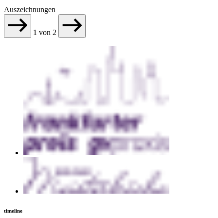
Auszeichnungen
1
von
2
timeline