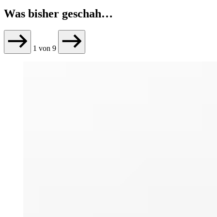
Was bisher geschah…
1
von
9