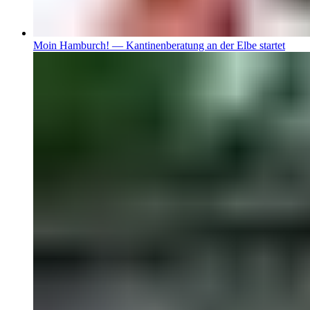
Moin Hamburch! — Kantinenberatung an der Elbe startet