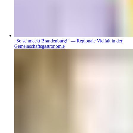
„So schmeckt Brandenburg!“ — Regionale Vielfalt in der
Gemeinschaftsgastronomie