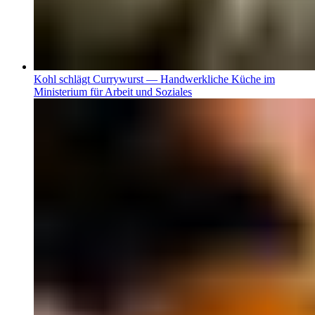
Kohl schlägt Currywurst — Handwerkliche Küche im
Ministerium für Arbeit und Soziales