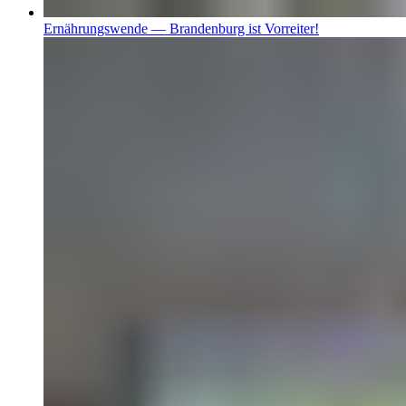
Ernährungswende — Brandenburg ist Vorreiter!