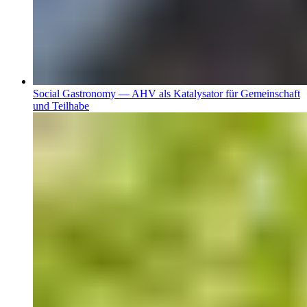
Social Gastronomy — AHV als Katalysator für Gemeinschaft
und Teilhabe