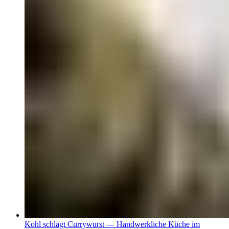
Kohl schlägt Currywurst — Handwerkliche Küche im